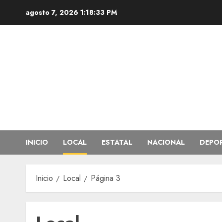
Saltar
agosto 7, 2026
1:18:34 PM
al
contenido
INICIO
LOCAL
ESTATAL
NACIONAL
DEPO
Inicio
Local
Página 3