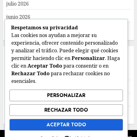
julio 2026
junio 2026
Respetamos su privacidad
mayo 2026
Las cookies nos ayudan a mejorar su
experiencia, ofrecer contenido personalizado
y analizar el tráfico. Puede elegir qué cookies
CATEGORIES
permitir haciendo clic en
Personalizar
. Haga
clic en
Aceptar Todo
para consentir o en
Rechazar Todo
para rechazar cookies no
Deportes
esenciales.
Estatal
PERSONALIZAR
Local
RECHAZAR TODO
Nacional
ACEPTAR TODO
Copyright © Todos los derechos reservados.
|
ChromeNews