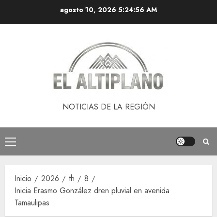
Saltar
agosto 10, 2026
5:24:56 AM
al
contenido
NOTICIAS DE LA REGIÓN
Menú
principal
Inicio
2026
th
8
Inicia Erasmo González dren pluvial en avenida
Tamaulipas