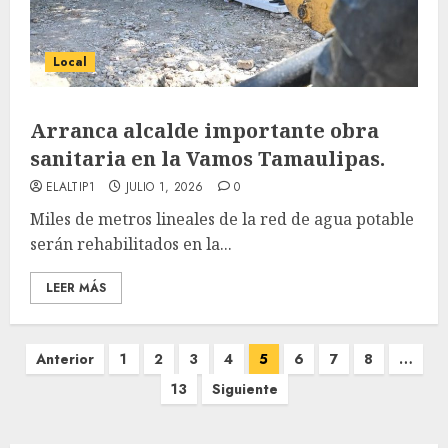
Local
Arranca alcalde importante obra
sanitaria en la Vamos Tamaulipas.
ELALTIP1
JULIO 1, 2026
0
Miles de metros lineales de la red de agua potable
serán rehabilitados en la...
LEER MÁS
Paginación
Anterior
1
2
3
4
5
6
7
8
…
de
13
Siguiente
entradas