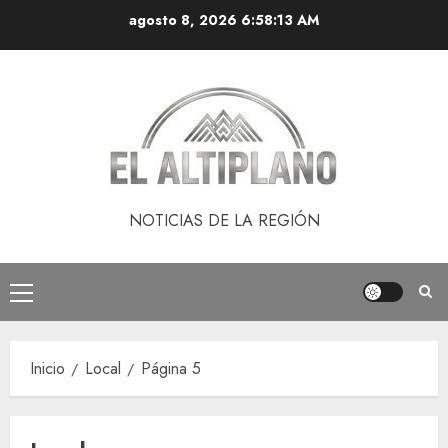
Saltar
agosto 8, 2026
6:58:14 AM
al
contenido
NOTICIAS DE LA REGIÓN
Menú
principal
Inicio
Local
Página 5