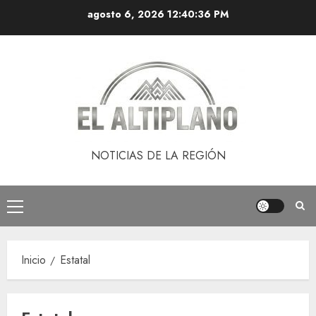
Saltar
agosto 6, 2026
12:40:37 PM
al
contenido
NOTICIAS DE LA REGIÓN
Menú
principal
Inicio
Estatal