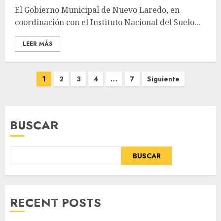
El Gobierno Municipal de Nuevo Laredo, en
coordinación con el Instituto Nacional del Suelo...
LEER MÁS
Paginación
1
2
3
4
…
7
Siguiente
de
entradas
BUSCAR
BUSCAR
RECENT POSTS