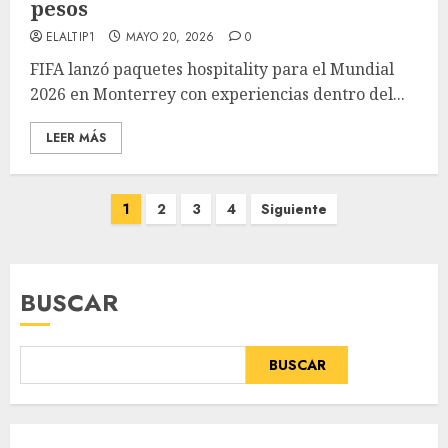
pesos
ELALTIP1
MAYO 20, 2026
0
FIFA lanzó paquetes hospitality para el Mundial
2026 en Monterrey con experiencias dentro del...
LEER MÁS
Paginación
1
2
3
4
Siguiente
de
entradas
BUSCAR
BUSCAR