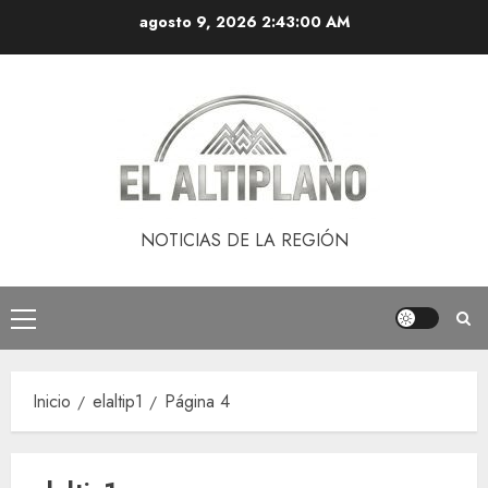
Saltar
agosto 9, 2026
2:43:01 AM
al
contenido
NOTICIAS DE LA REGIÓN
Menú
principal
Inicio
elaltip1
Página 4