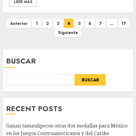
LEER MÁS
Paginación
Anterior
1
2
3
4
5
6
7
…
17
de
Siguiente
entradas
BUSCAR
BUSCAR
RECENT POSTS
Ganan tamaulipecos otras dos medallas para México
en los Juegos Centroamericanos y del Caribe