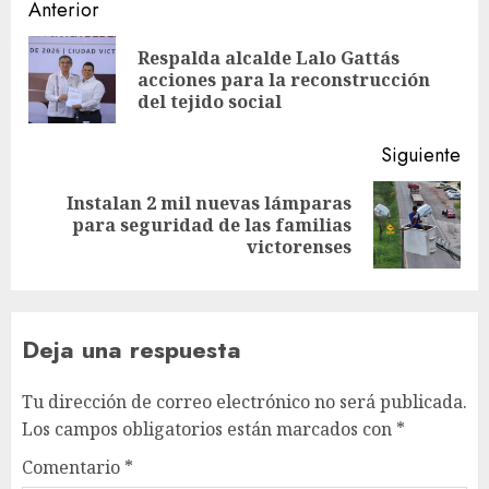
Navegación
Anterior
de
Respalda alcalde Lalo Gattás
En
entradas
acciones para la reconstrucción
ant
del tejido social
Siguiente
Instalan 2 mil nuevas lámparas
Siguiente
para seguridad de las familias
entrada:
victorenses
Deja una respuesta
Tu dirección de correo electrónico no será publicada.
Los campos obligatorios están marcados con
*
Comentario
*