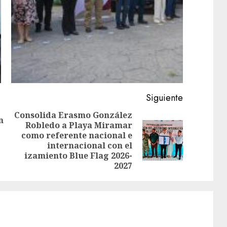
Siguiente
Consolida Erasmo González
n
Robledo a Playa Miramar
Entrada
como referente nacional e
Siguiente
anterior:
internacional con el
entrada:
izamiento Blue Flag 2026-
2027