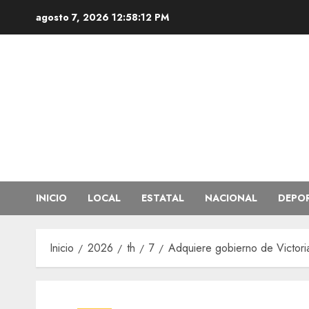
Saltar
agosto 7, 2026
12:58:13 PM
al
contenido
INICIO
LOCAL
ESTATAL
NACIONAL
DEPO
Inicio
2026
th
7
Adquiere gobierno de Victori