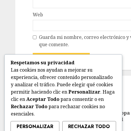
Web
Guarda mi nombre, correo electrónico y
que comente.
Respetamos su privacidad
Las cookies nos ayudan a mejorar su
experiencia, ofrecer contenido personalizado
NOTICIAS RELACIONADAS
y analizar el tráfico. Puede elegir qué cookies
permitir haciendo clic en
Personalizar
. Haga
clic en
Aceptar Todo
para consentir o en
Deportes
Estatal
Local
Rechazar Todo
para rechazar cookies no
Anuncian la Primera Copa
esenciales.
Gobernador de Voleibol
Tamaulipas 2026
PERSONALIZAR
RECHAZAR TODO