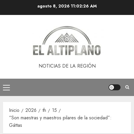
Saltar
agosto 8, 2026
11:02:26 AM
al
contenido
NOTICIAS DE LA REGIÓN
Menú
principal
Inicio
2026
th
15
“Son maestras y maestros pilares de la sociedad”:
Gáttas