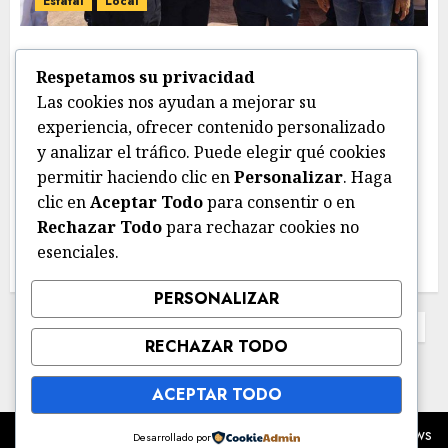
Estatal
Local
Entrega gobernador Américo nuevo
Respetamos su privacidad
camión recolector a alcalde Lalo
Las cookies nos ayudan a mejorar su
Gattás
experiencia, ofrecer contenido personalizado
y analizar el tráfico. Puede elegir qué cookies
ELALTIP1
JULIO 13, 2026
0
permitir haciendo clic en
Personalizar
. Haga
El gobernador Américo Villarreal Anaya, entregó
clic en
Aceptar Todo
para consentir o en
este lunes un nuevo camión recolector al gobierno...
Rechazar Todo
para rechazar cookies no
esenciales.
LEER MÁS
PERSONALIZAR
Paginación
Anterior
1
2
3
4
5
6
7
…
17
RECHAZAR TODO
de
Siguiente
entradas
ACEPTAR TODO
Copyright © Todos los derechos reservados.
|
ChromeNews
Desarrollado por