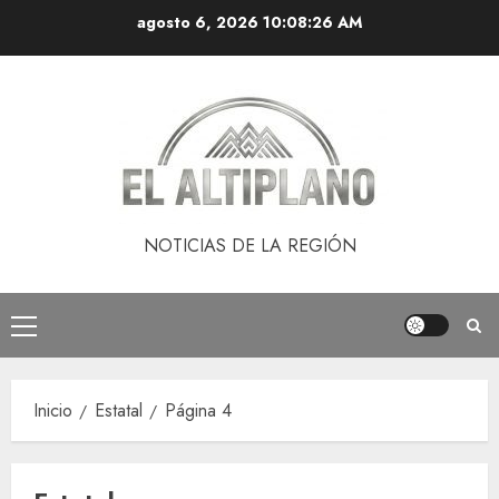
Saltar
agosto 6, 2026
10:08:27 AM
al
contenido
NOTICIAS DE LA REGIÓN
Menú
principal
Inicio
Estatal
Página 4