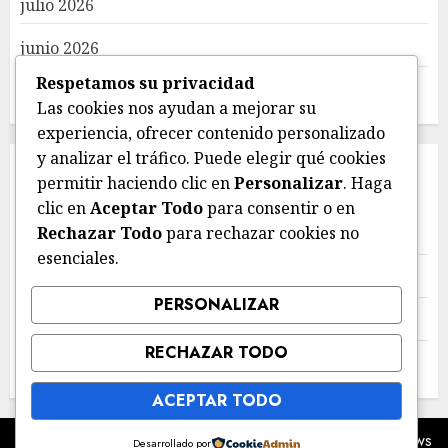
julio 2026
junio 2026
Respetamos su privacidad
mayo 2026
Las cookies nos ayudan a mejorar su
experiencia, ofrecer contenido personalizado
y analizar el tráfico. Puede elegir qué cookies
CATEGORIES
permitir haciendo clic en
Personalizar
. Haga
clic en
Aceptar Todo
para consentir o en
Rechazar Todo
para rechazar cookies no
Deportes
esenciales.
Estatal
PERSONALIZAR
Local
RECHAZAR TODO
Nacional
ACEPTAR TODO
Copyright © Todos los derechos reservados.
|
ChromeNews
Desarrollado por