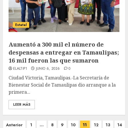
Estatal
Aumentó a 300 mil el número de
despensas a entregar en Tamaulipas;
16 mil fueron las que sumaron
ELALTIP1
JUNIO 6, 2026
0
Ciudad Victoria, Tamaulipas.-La Secretaría de
Bienestar Social de Tamaulipas dio arranque a la
primera...
LEER MÁS
Paginación
Anterior
1
…
8
9
10
11
12
13
14