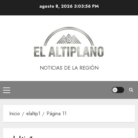
Saltar
agosto 8, 2026
3:03:57 PM
al
contenido
NOTICIAS DE LA REGIÓN
Menú
principal
Inicio
elaltip1
Página 11