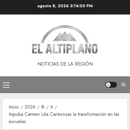
Saltar
agosto 8, 2026
3:14:01 PM
al
contenido
NOTICIAS DE LA REGIÓN
Menú
principal
Inicio
2026
th
6
Impulsa Carmen Lilia Canturosas la transformación en las
escuelas