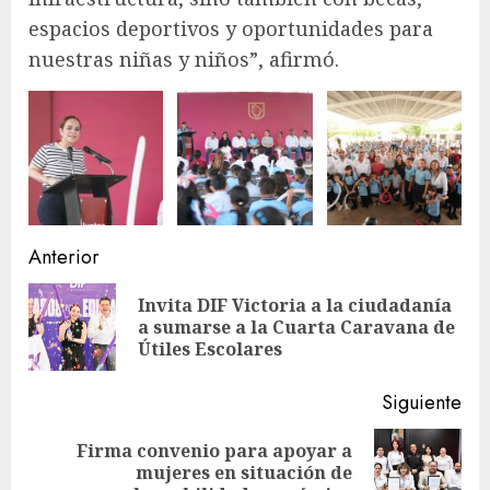
espacios deportivos y oportunidades para
nuestras niñas y niños”, afirmó.
Navegación
Anterior
de
Invita DIF Victoria a la ciudadanía
En
entradas
a sumarse a la Cuarta Caravana de
ant
Útiles Escolares
Siguiente
Firma convenio para apoyar a
Siguiente
mujeres en situación de